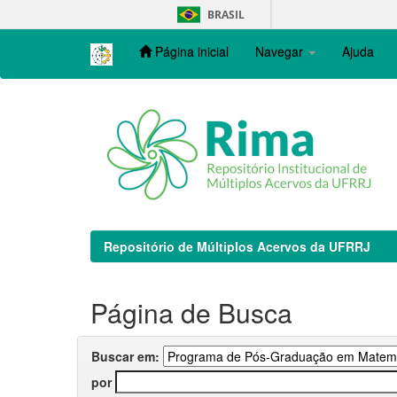
Skip
BRASIL
navigation
Página inicial
Navegar
Ajuda
Repositório de Múltiplos Acervos da UFRRJ
Página de Busca
Buscar em:
por