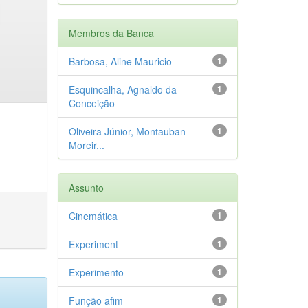
Membros da Banca
Barbosa, Aline Mauricio
1
Esquincalha, Agnaldo da
1
Conceição
Oliveira Júnior, Montauban
1
Moreir...
Assunto
Cinemática
1
Experiment
1
Experimento
1
Função afim
1