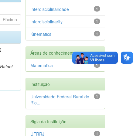
Interdisciplinaridade
1
Póximo
Interdisciplinarity
1
Kinematics
1
)
Áreas de conhecimento
Matemática
1
 Rafael
Instituição
Universidade Federal Rural do
1
Rio...
Sigla da Instituição
UFRRJ
1