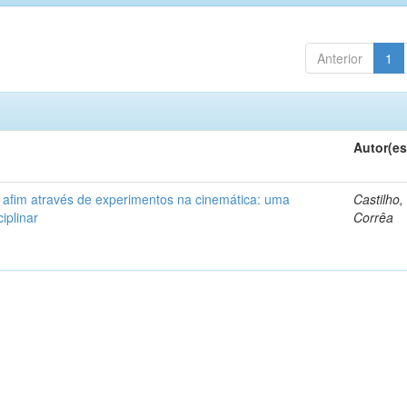
Anterior
1
Autor(es
 afim através de experimentos na cinemática: uma
Castilho,
ciplinar
Corrêa