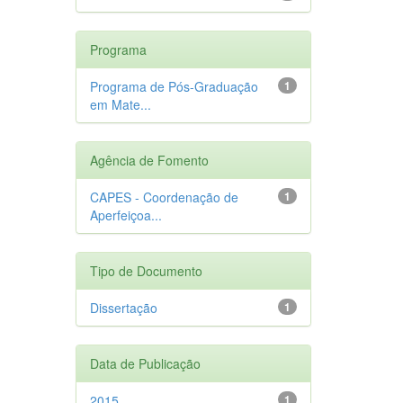
Programa
Programa de Pós-Graduação
1
em Mate...
Agência de Fomento
CAPES - Coordenação de
1
Aperfeiçoa...
Tipo de Documento
Dissertação
1
Data de Publicação
2015
1