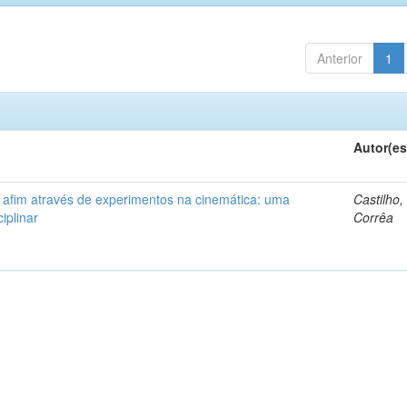
Anterior
1
Autor(es
 afim através de experimentos na cinemática: uma
Castilho,
ciplinar
Corrêa