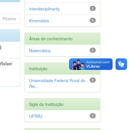
Interdisciplinarity
1
Póximo
Kinematics
1
Áreas de conhecimento
)
Matemática
1
 Rafael
Instituição
Universidade Federal Rural do
1
Rio...
Sigla da Instituição
UFRRJ
1