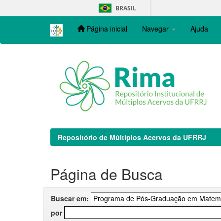
Skip
BRASIL
navigation
Página inicial
Navegar
Ajuda
Repositório de Múltiplos Acervos da UFRRJ
Página de Busca
Buscar em:
por