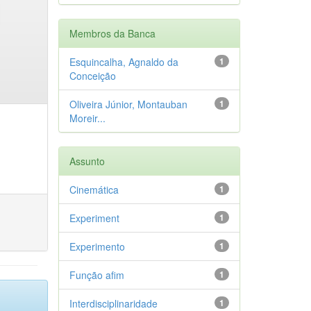
Membros da Banca
Esquincalha, Agnaldo da
1
Conceição
Oliveira Júnior, Montauban
1
Moreir...
Assunto
Cinemática
1
Experiment
1
Experimento
1
Função afim
1
Interdisciplinaridade
1