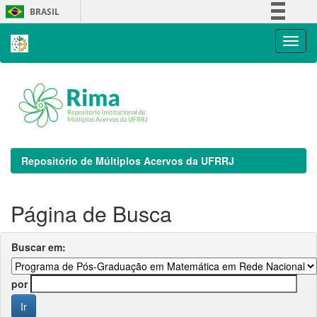
Skip
BRASIL
navigation
Simplifique!
Comunica BR
Participe
Acesso à informação
Legislação
Canais
Repositório de Múltiplos Acervos da UFRRJ
Página de Busca
Buscar em:
por