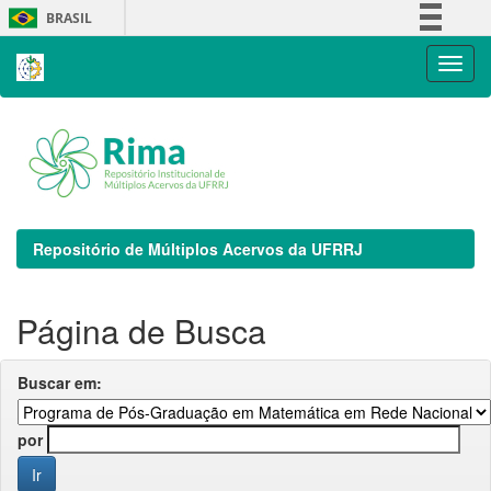
Skip
BRASIL
navigation
Simplifique!
Comunica BR
Participe
Acesso à informação
Legislação
Canais
Repositório de Múltiplos Acervos da UFRRJ
Página de Busca
Buscar em:
por