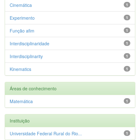
Cinemática
1
Experimento
1
Função afim
1
Interdisciplinaridade
1
Interdisciplinarity
1
Kinematics
1
Áreas de conhecimento
Matemática
1
Instituição
Universidade Federal Rural do Rio...
1