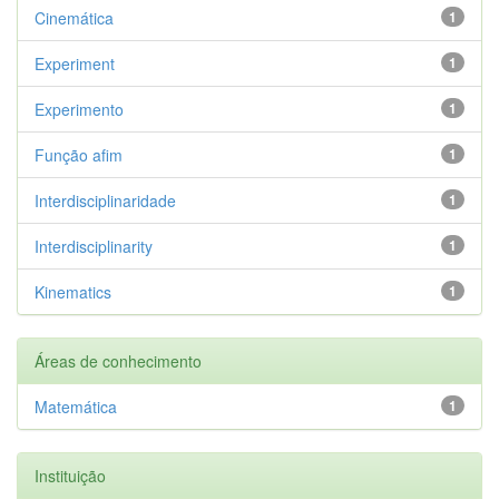
Cinemática
1
Experiment
1
Experimento
1
Função afim
1
Interdisciplinaridade
1
Interdisciplinarity
1
Kinematics
1
Áreas de conhecimento
Matemática
1
Instituição