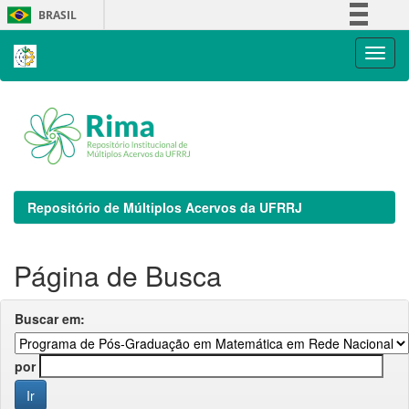
Skip
BRASIL
navigation
Simplifique!
Comunica BR
Participe
Acesso à informação
Legislação
Canais
Repositório de Múltiplos Acervos da UFRRJ
Página de Busca
Buscar em:
por