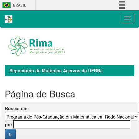
Skip
BRASIL
navigation
Simplifique!
Comunica BR
Participe
Acesso à informação
Legislação
Canais
Repositório de Múltiplos Acervos da UFRRJ
Página de Busca
Buscar em:
por