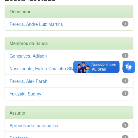
Orientador
Pereira, André Luiz Martins
1
Membros da Banca
Gonçalves, Adilson
1
Nascimento, Eulina Coutinho Silva do
1
Pereira, Alex Farah
1
Yukizaki, Suemy
1
Assunto
Aprendizado matemático
1
Deafness
1