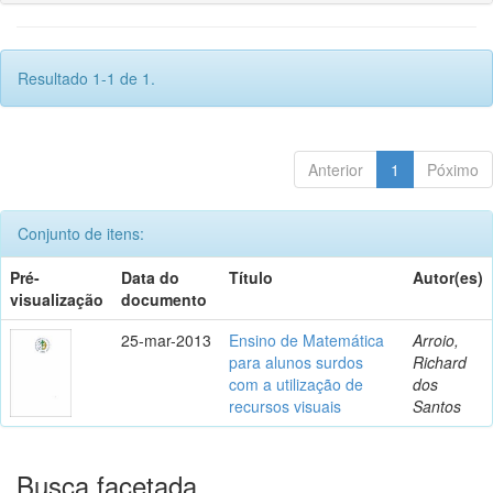
Resultado 1-1 de 1.
Anterior
1
Póximo
Conjunto de itens:
Pré-
Data do
Título
Autor(es)
visualização
documento
25-mar-2013
Ensino de Matemática
Arroio,
para alunos surdos
Richard
com a utilização de
dos
recursos visuais
Santos
Busca facetada