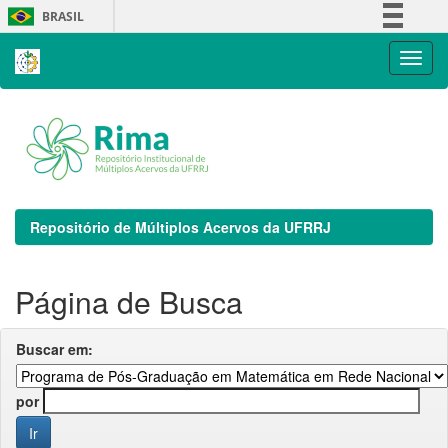
Skip
BRASIL
navigation
Simplifique!
Comunica BR
Participe
Acesso à informação
Legislação
Canais
Repositório de Múltiplos Acervos da UFRRJ
Página de Busca
Buscar em:
por