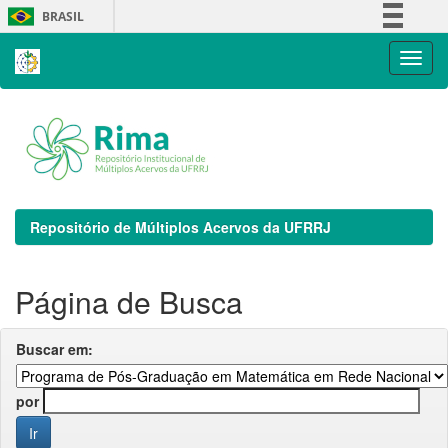
Skip
BRASIL
navigation
Simplifique!
Comunica BR
Participe
Acesso à informação
Legislação
Canais
Repositório de Múltiplos Acervos da UFRRJ
Página de Busca
Buscar em:
por