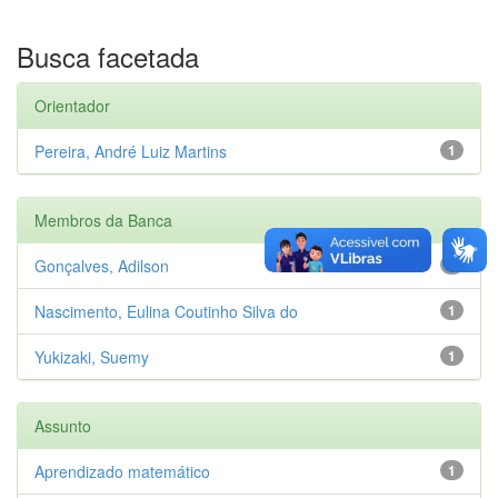
Busca facetada
Orientador
Pereira, André Luiz Martins
1
Membros da Banca
Gonçalves, Adilson
1
Nascimento, Eulina Coutinho Silva do
1
Yukizaki, Suemy
1
Assunto
Aprendizado matemático
1