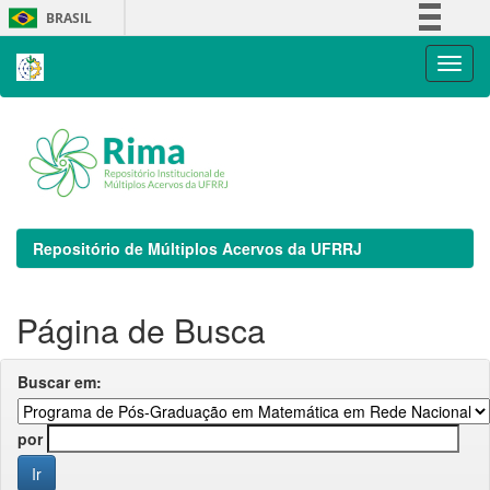
Skip
BRASIL
navigation
Simplifique!
Comunica BR
Participe
Acesso à informação
Legislação
Canais
Repositório de Múltiplos Acervos da UFRRJ
Página de Busca
Buscar em:
por