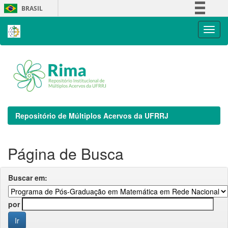
Skip
BRASIL
navigation
Simplifique!
Comunica BR
Participe
Acesso à informação
Legislação
Canais
Repositório de Múltiplos Acervos da UFRRJ
Página de Busca
Buscar em:
por