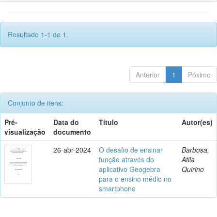
Resultado 1-1 de 1.
Anterior
1
Póximo
Conjunto de itens:
Pré-
Data do
Título
Autor(es)
visualização
documento
26-abr-2024
O desafio de ensinar
Barbosa,
função através do
Atila
aplicativo Geogebra
Quirino
para o ensino médio no
smartphone