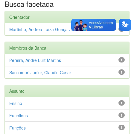
Busca facetada
Orientador
Martinho, Andrea Luíza Gonçalves
1
Membros da Banca
Pereira, André Luiz Martins
1
Saccomori Junior, Claudio Cesar
1
Assunto
Ensino
1
Functions
1
Funções
1