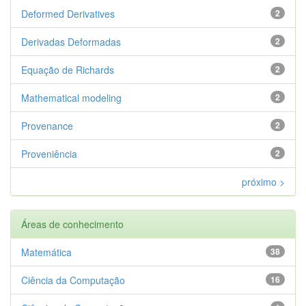
Deformed Derivatives
2
Derivadas Deformadas
2
Equação de Richards
2
Mathematical modeling
2
Provenance
2
Proveniência
2
próximo >
Áreas de conhecimento
Matemática
38
Ciência da Computação
16