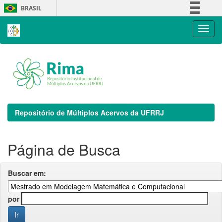
Skip
BRASIL
navigation
Simplifique!
Comunica BR
Participe
Acesso à informação
Legislação
Canais
Repositório de Múltiplos Acervos da UFRRJ
Página de Busca
Buscar em:
por