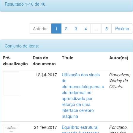
Resultado 1-10 de 46.
Anterior
1
2
3
4
...
5
Póximo
Conjunto de itens:
Pré-
Data do
Título
Autor(es)
visualização
documento
12-jul-2017
Utilização dos sinais
Gonçalves,
de
Werley de
eletroencefalograma e
Oliveira
eletrodermal no
aprendizado por
reforço de uma
interface cérebro-
máquina
21-fev-2017
Equílibrio estrutural
Ponciano,
aplicado à detecção
Vitor dos