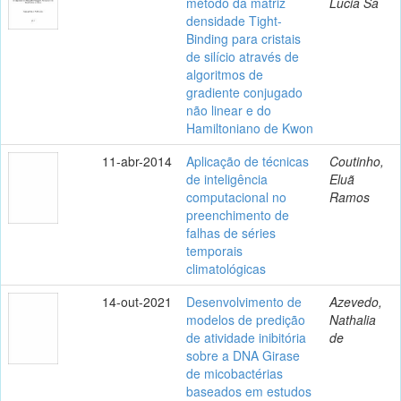
método da matriz
Lúcia Sá
densidade Tight-
Binding para cristais
de silício através de
algoritmos de
gradiente conjugado
não linear e do
Hamiltoniano de Kwon
11-abr-2014
Aplicação de técnicas
Coutinho,
de inteligência
Eluã
computacional no
Ramos
preenchimento de
falhas de séries
temporais
climatológicas
14-out-2021
Desenvolvimento de
Azevedo,
modelos de predição
Nathalia
de atividade inibitória
de
sobre a DNA Girase
de micobactérias
baseados em estudos