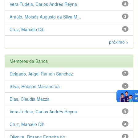
Vera-Tudela, Carlos Andrés Reyna
4
Araújo, Moisés Augusto da Silva M...
3
Cruz, Marcelo Dib
3
próximo >
Membros da Banca
Delgado, Angel Ramon Sanchez
7
Silva, Robson Mariano da
7
Dias, Claudia Mazza
5
Vera-Tudela, Carlos Andrés Reyna
5
Cruz, Marcelo Dib
4
Oliveira, Rosane Ferreira de
3