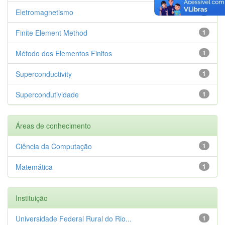
Eletromagnetismo
1
Finite Element Method
1
Método dos Elementos Finitos
1
Superconductivity
1
Supercondutividade
1
Áreas de conhecimento
Ciência da Computação
1
Matemática
1
Instituição
Universidade Federal Rural do Rio...
1