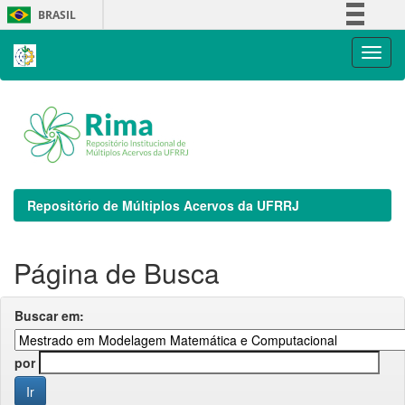
Skip
BRASIL
navigation
Simplifique!
Comunica BR
Participe
Acesso à informação
Legislação
Canais
Repositório de Múltiplos Acervos da UFRRJ
Página de Busca
Buscar em:
por