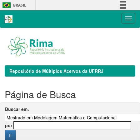
Skip
BRASIL
navigation
Simplifique!
Comunica BR
Participe
Acesso à informação
Legislação
Canais
Repositório de Múltiplos Acervos da UFRRJ
Página de Busca
Buscar em:
por