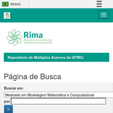
Skip
BRASIL
navigation
Simplifique!
Comunica BR
Participe
Acesso à informação
Legislação
Canais
Repositório de Múltiplos Acervos da UFRRJ
Página de Busca
Buscar em:
por