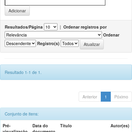
Resultados/Página
|
Ordenar registros por
Ordenar
Registro(s)
Resultado 1-1 de 1.
Anterior
1
Póximo
Conjunto de itens:
Pré-
Data do
Título
Autor(es)
visualização
documento