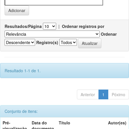
Resultados/Página
|
Ordenar registros por
Ordenar
Registro(s)
Resultado 1-1 de 1.
Anterior
1
Póximo
Conjunto de itens:
Pré-
Data do
Título
Autor(es)
visualização
documento