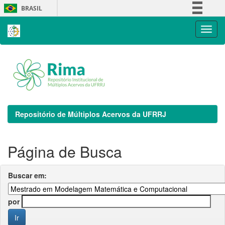
Skip
BRASIL
navigation
Simplifique!
Comunica BR
Participe
Acesso à informação
Legislação
Canais
Repositório de Múltiplos Acervos da UFRRJ
Página de Busca
Buscar em:
por