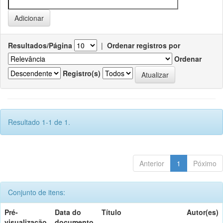
Resultados/Página
|
Ordenar registros por
Ordenar
Registro(s)
Resultado 1-1 de 1.
Anterior
1
Póximo
Conjunto de itens:
Pré-
Data do
Título
Autor(es)
visualização
documento