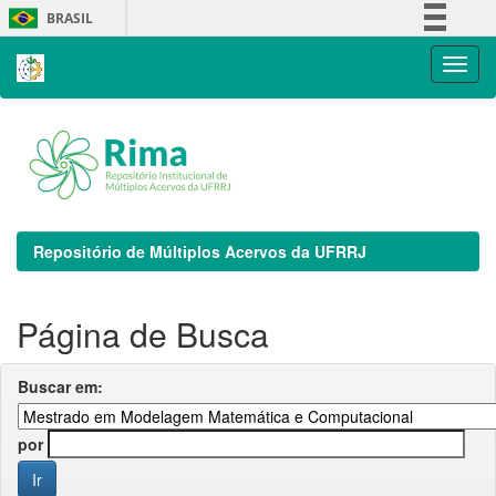
Skip
BRASIL
navigation
Simplifique!
Comunica BR
Participe
Acesso à informação
Legislação
Canais
Repositório de Múltiplos Acervos da UFRRJ
Página de Busca
Buscar em:
por