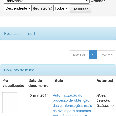
Ordenar
Registro(s)
Resultado 1-1 de 1.
Anterior
1
Póximo
Conjunto de itens:
Pré-
Data do
Título
Autor(es)
visualização
documento
5-mai-2014
Automatização do
Alves,
processo de obtenção
Leandro
das conformações mais
Guilherme
estáveis para pentoses
por métodos ab initio