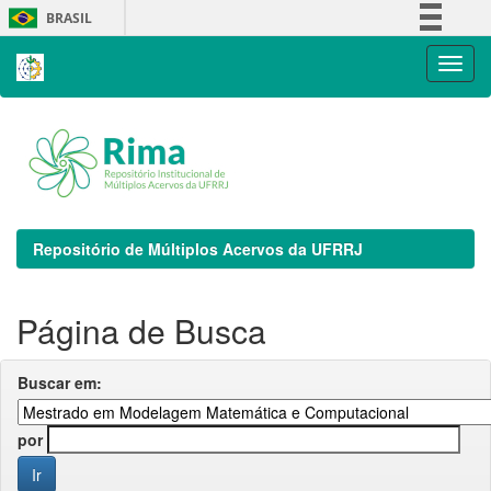
Skip
BRASIL
navigation
Simplifique!
Comunica BR
Participe
Acesso à informação
Legislação
Canais
Repositório de Múltiplos Acervos da UFRRJ
Página de Busca
Buscar em:
por