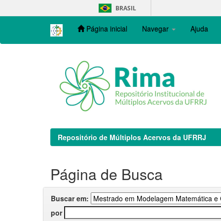
Skip
BRASIL
navigation
Página inicial
Navegar
Ajuda
Repositório de Múltiplos Acervos da UFRRJ
Página de Busca
Buscar em:
por