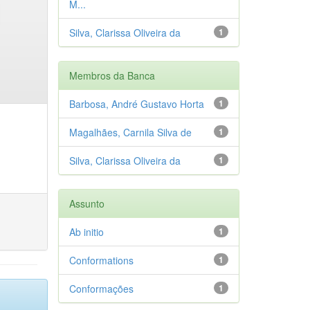
M...
Silva, Clarissa Oliveira da
1
Membros da Banca
Barbosa, André Gustavo Horta
1
Magalhães, Carnila Silva de
1
Silva, Clarissa Oliveira da
1
Assunto
Ab initio
1
Conformations
1
Conformações
1