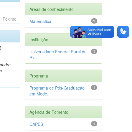
Áreas de conhecimento
Póximo
Matemática
1
Instituição
)
Universidade Federal Rural do
1
Rio...
eandro
e
Programa
Programa de Pós-Graduação
1
em Mode...
Agência de Fomento
CAPES
1