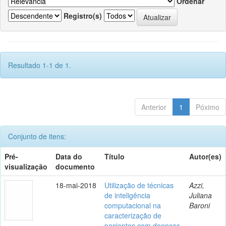
Ordenar
Registro(s)
Resultado 1-1 de 1.
Anterior
1
Póximo
Conjunto de itens:
Pré-
Data do
Título
Autor(es)
visualização
documento
18-mai-2018
Utilização de técnicas
Azzi,
de inteligência
Juliana
computacional na
Baroni
caracterização de
pacientes com doenças