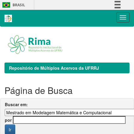
Skip
BRASIL
navigation
Simplifique!
Comunica BR
Participe
Acesso à informação
Legislação
Canais
Repositório de Múltiplos Acervos da UFRRJ
Página de Busca
Buscar em:
por