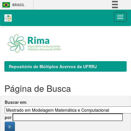
Skip
BRASIL
navigation
Simplifique!
Comunica BR
Participe
Acesso à informação
Legislação
Canais
Repositório de Múltiplos Acervos da UFRRJ
Página de Busca
Buscar em:
por