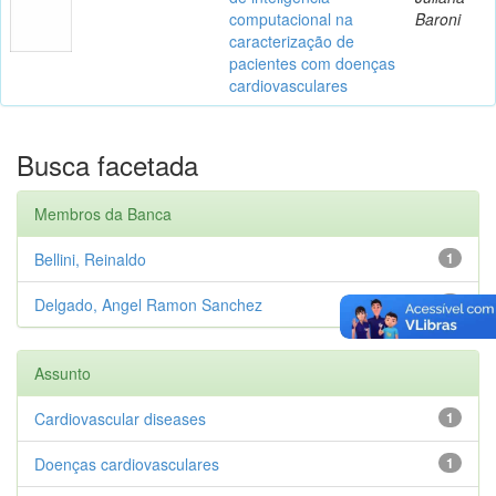
computacional na
Baroni
caracterização de
pacientes com doenças
cardiovasculares
Busca facetada
Membros da Banca
Bellini, Reinaldo
1
Delgado, Angel Ramon Sanchez
1
Assunto
Cardiovascular diseases
1
Doenças cardiovasculares
1