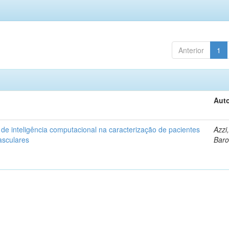
Anterior
1
Auto
s de inteligência computacional na caracterização de pacientes
Azzi
asculares
Baro