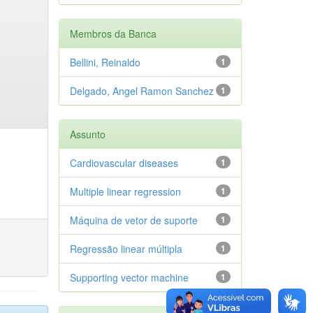
Membros da Banca
Bellini, Reinaldo
1
Delgado, Angel Ramon Sanchez
1
Assunto
Cardiovascular diseases
1
Multiple linear regression
1
Máquina de vetor de suporte
1
Regressão linear múltipla
1
Supporting vector machine
1