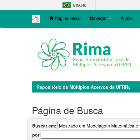
Skip
BRASIL
navigation
Página inicial
Navegar
Ajuda
Repositório de Múltiplos Acervos da UFRRJ
Página de Busca
Buscar em:
por