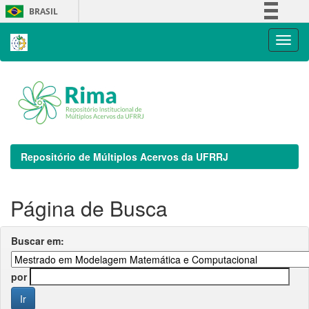
Skip
BRASIL
navigation
Simplifique!
Comunica BR
Participe
Acesso à informação
Legislação
Canais
Repositório de Múltiplos Acervos da UFRRJ
Página de Busca
Buscar em:
por