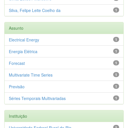
Silva, Felipe Leite Coelho da
1
Assunto
Electrical Energy
1
Energia Elétrica
1
Forecast
1
Multivariate Time Series
1
Previsão
1
Séries Temporais Multivariadas
1
Instituição
Universidade Federal Rural do Rio...
1