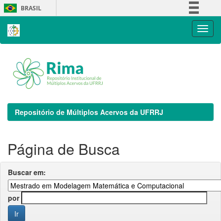
Skip
BRASIL
navigation
Simplifique!
Comunica BR
Participe
Acesso à informação
Legislação
Canais
Repositório de Múltiplos Acervos da UFRRJ
Página de Busca
Buscar em:
por