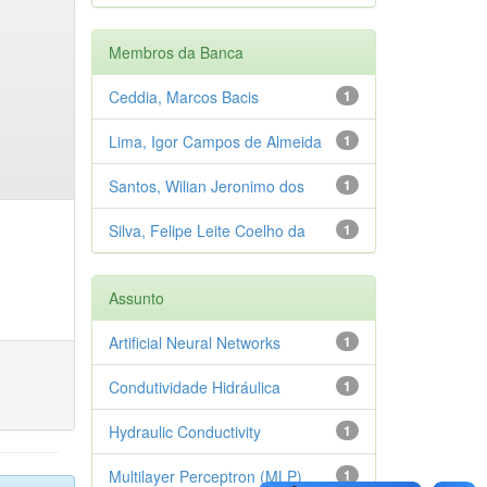
Membros da Banca
Ceddia, Marcos Bacis
1
Lima, Igor Campos de Almeida
1
Santos, Wilian Jeronimo dos
1
Silva, Felipe Leite Coelho da
1
Assunto
Artificial Neural Networks
1
Condutividade Hidráulica
1
Hydraulic Conductivity
1
Multilayer Perceptron (MLP)
1