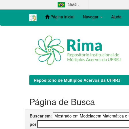
Skip
BRASIL
navigation
Página inicial
Navegar
Ajuda
Repositório de Múltiplos Acervos da UFRRJ
Página de Busca
Buscar em:
por