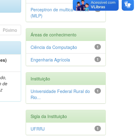
Perceptron de multica- madas
1
(MLP)
Póximo
Áreas de conhecimento
Ciência da Computação
1
Engenharia Agrícola
1
(es)
do,
Instituição
o de
oz
Universidade Federal Rural do
1
Rio...
Sigla da Instituição
UFRRJ
1