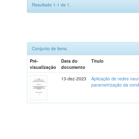
Resultado 1-1 de 1.
Conjunto de itens:
Pré-
Data do
Título
visualização
documento
13-dez-2023
Aplicação de redes neura
parametrização da condu