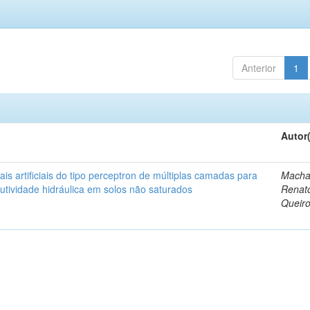
Anterior
1
Autor
is artificiais do tipo perceptron de múltiplas camadas para
Macha
tividade hidráulica em solos não saturados
Renat
Queir