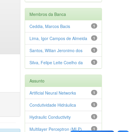
Membros da Banca
Ceddia, Marcos Bacis
1
Lima, Igor Campos de Almeida
1
Santos, Wilian Jeronimo dos
1
Silva, Felipe Leite Coelho da
1
Assunto
Artificial Neural Networks
1
Condutividade Hidráulica
1
Hydraulic Conductivity
1
Multilayer Perceptron (MLP)
1