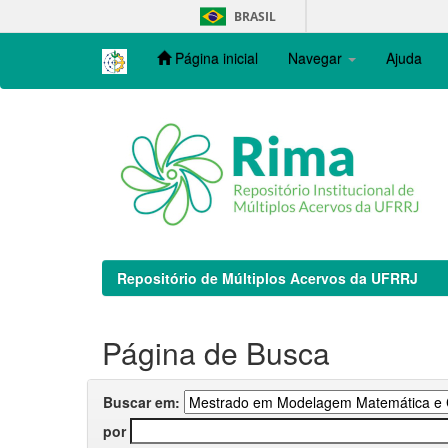
Skip
BRASIL
navigation
Página inicial
Navegar
Ajuda
Repositório de Múltiplos Acervos da UFRRJ
Página de Busca
Buscar em:
por