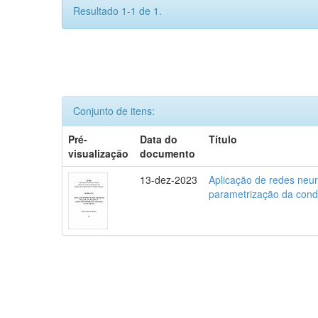
Resultado 1-1 de 1.
Conjunto de itens:
Pré-
Data do
Título
visualização
documento
13-dez-2023
Aplicação de redes neura
parametrização da condu