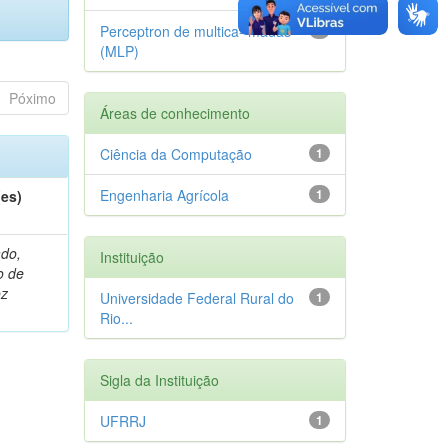
Perceptron de multica- madas
1
(MLP)
Póximo
Áreas de conhecimento
Ciência da Computação
1
Engenharia Agrícola
1
(es)
do,
Instituição
o de
oz
Universidade Federal Rural do
1
Rio...
Sigla da Instituição
UFRRJ
1