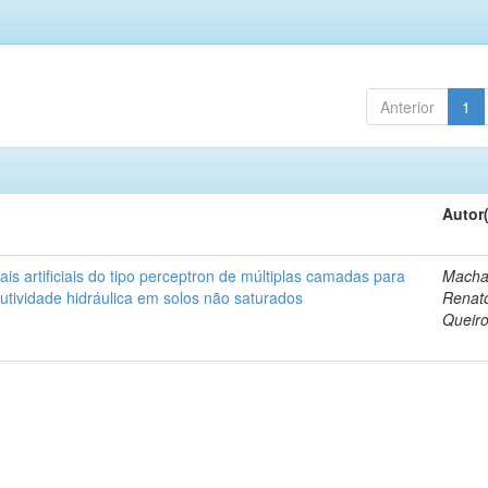
Anterior
1
Autor
is artificiais do tipo perceptron de múltiplas camadas para
Macha
tividade hidráulica em solos não saturados
Renat
Queir