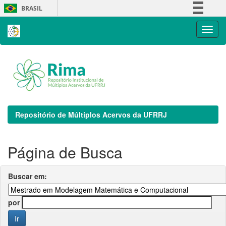
Skip
BRASIL
navigation
Simplifique!
Comunica BR
Participe
Acesso à informação
Legislação
Canais
Repositório de Múltiplos Acervos da UFRRJ
Página de Busca
Buscar em:
por