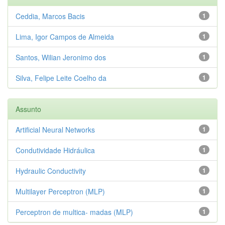
Ceddia, Marcos Bacis
1
Lima, Igor Campos de Almeida
1
Santos, Wilian Jeronimo dos
1
Silva, Felipe Leite Coelho da
1
Assunto
Artificial Neural Networks
1
Condutividade Hidráulica
1
Hydraulic Conductivity
1
Multilayer Perceptron (MLP)
1
Perceptron de multica- madas (MLP)
1