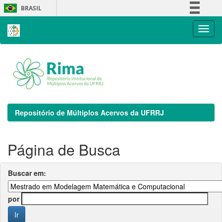
Skip
BRASIL
navigation
Simplifique!
Comunica BR
Participe
Acesso à informação
Legislação
Canais
Repositório de Múltiplos Acervos da UFRRJ
Página de Busca
Buscar em:
por