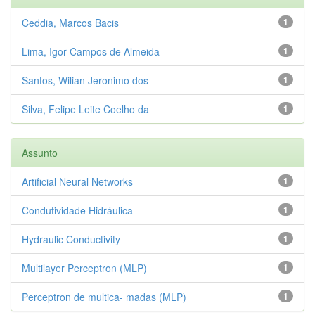
Ceddia, Marcos Bacis
1
Lima, Igor Campos de Almeida
1
Santos, Wilian Jeronimo dos
1
Silva, Felipe Leite Coelho da
1
Assunto
Artificial Neural Networks
1
Condutividade Hidráulica
1
Hydraulic Conductivity
1
Multilayer Perceptron (MLP)
1
Perceptron de multica- madas (MLP)
1