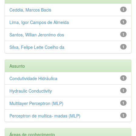
Ceddia, Marcos Bacis
1
Lima, Igor Campos de Almeida
1
Santos, Wilian Jeronimo dos
1
Silva, Felipe Leite Coelho da
1
Assunto
Condutividade Hidráulica
1
Hydraulic Conductivity
1
Multilayer Perceptron (MLP)
1
Perceptron de multica- madas (MLP)
1
Áreas de conhecimento