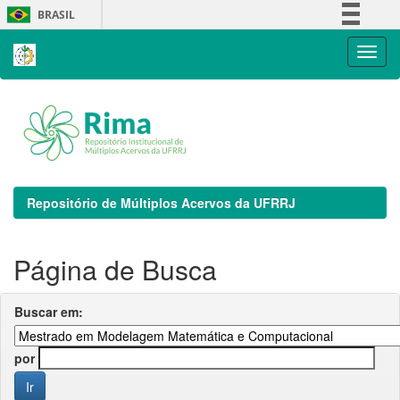
Skip
BRASIL
navigation
Simplifique!
Comunica BR
Participe
Acesso à informação
Legislação
Canais
Repositório de Múltiplos Acervos da UFRRJ
Página de Busca
Buscar em:
por