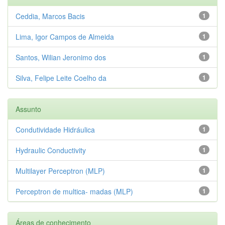
Ceddia, Marcos Bacis
1
Lima, Igor Campos de Almeida
1
Santos, Wilian Jeronimo dos
1
Silva, Felipe Leite Coelho da
1
Assunto
Condutividade Hidráulica
1
Hydraulic Conductivity
1
Multilayer Perceptron (MLP)
1
Perceptron de multica- madas (MLP)
1
Áreas de conhecimento