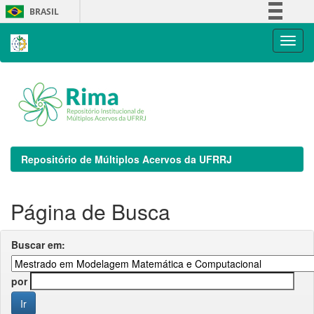
Skip
BRASIL
navigation
Simplifique!
Comunica BR
Participe
Acesso à informação
Legislação
Canais
Repositório de Múltiplos Acervos da UFRRJ
Página de Busca
Buscar em:
por