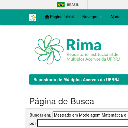
Skip
BRASIL
navigation
Página inicial
Navegar
Ajuda
Repositório de Múltiplos Acervos da UFRRJ
Página de Busca
Buscar em:
por