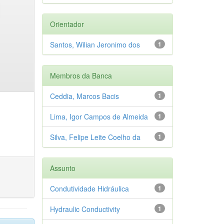
Orientador
Santos, Wilian Jeronimo dos
1
Membros da Banca
Ceddia, Marcos Bacis
1
Lima, Igor Campos de Almeida
1
Silva, Felipe Leite Coelho da
1
Assunto
Condutividade Hidráulica
1
Hydraulic Conductivity
1