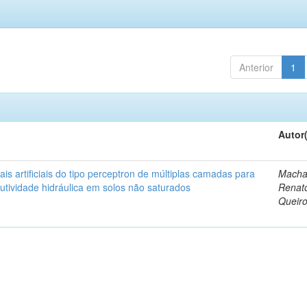
Anterior
1
Autor
is artificiais do tipo perceptron de múltiplas camadas para
Macha
tividade hidráulica em solos não saturados
Renat
Queir