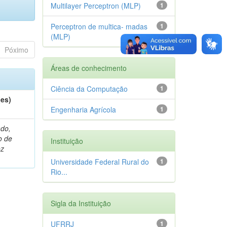
Multilayer Perceptron (MLP)
1
Perceptron de multica- madas
1
(MLP)
Póximo
Áreas de conhecimento
Ciência da Computação
1
(es)
Engenharia Agrícola
1
do,
o de
Instituição
oz
Universidade Federal Rural do
1
Rio...
Sigla da Instituição
UFRRJ
1