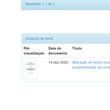
Resultado 1-1 de 1.
Conjunto de itens:
Pré-
Data do
Título
visualização
documento
13-dez-2023
Aplicação de redes neura
parametrização da condu