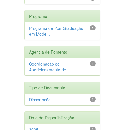
Programa
Programa de Pós-Graduação
1
em Mode...
Agência de Fomento
Coordenação de
1
Aperfeiçoamento de...
Tipo de Documento
Dissertação
1
Data de Disponibilização
2025
1