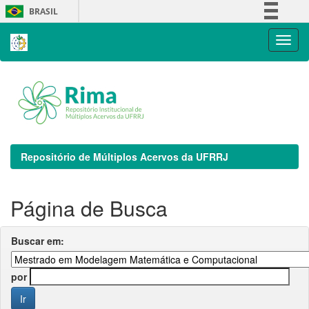
Skip
BRASIL
navigation
Simplifique!
Comunica BR
Participe
Acesso à informação
Legislação
Canais
Repositório de Múltiplos Acervos da UFRRJ
Página de Busca
Buscar em:
por