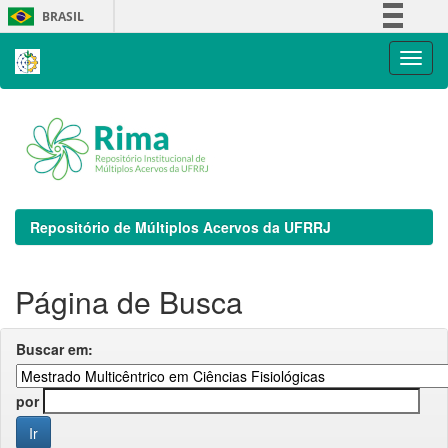
Skip
BRASIL
navigation
Simplifique!
Comunica BR
Participe
Acesso à informação
Legislação
Canais
Repositório de Múltiplos Acervos da UFRRJ
Página de Busca
Buscar em:
por