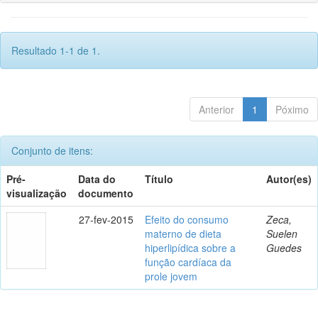
Resultado 1-1 de 1.
Anterior
1
Póximo
Conjunto de itens:
Pré-
Data do
Título
Autor(es)
visualização
documento
27-fev-2015
Efeito do consumo
Zeca,
materno de dieta
Suelen
hiperlipídica sobre a
Guedes
função cardíaca da
prole jovem