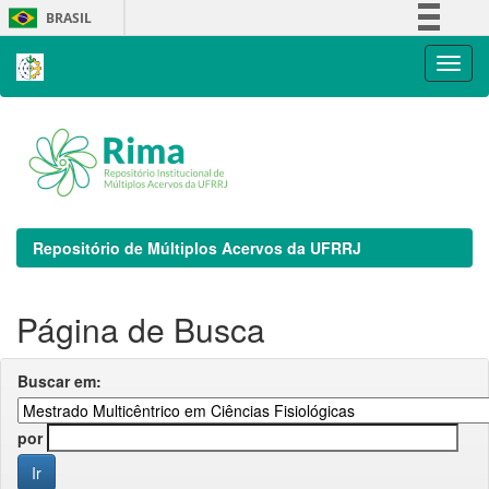
Skip
BRASIL
navigation
Simplifique!
Comunica BR
Participe
Acesso à informação
Legislação
Canais
Repositório de Múltiplos Acervos da UFRRJ
Página de Busca
Buscar em:
por