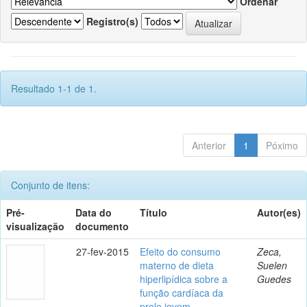
Ordenar
Registro(s)
Resultado 1-1 de 1.
Anterior
1
Póximo
Conjunto de itens:
Pré-
Data do
Título
Autor(es)
visualização
documento
27-fev-2015
Efeito do consumo
Zeca,
materno de dieta
Suelen
hiperlipídica sobre a
Guedes
função cardíaca da
prole jovem