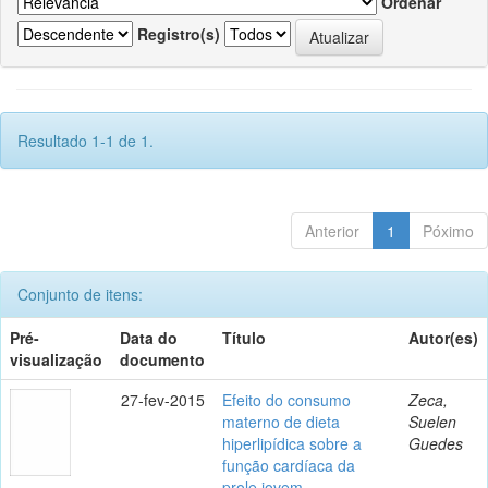
Ordenar
Registro(s)
Resultado 1-1 de 1.
Anterior
1
Póximo
Conjunto de itens:
Pré-
Data do
Título
Autor(es)
visualização
documento
27-fev-2015
Efeito do consumo
Zeca,
materno de dieta
Suelen
hiperlipídica sobre a
Guedes
função cardíaca da
prole jovem