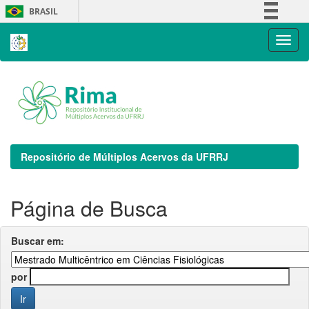
Skip
BRASIL
navigation
Simplifique!
Comunica BR
Participe
Acesso à informação
Legislação
Canais
Repositório de Múltiplos Acervos da UFRRJ
Página de Busca
Buscar em:
por