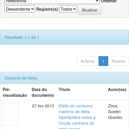
Ordenar
Registro(s)
Resultado 1-1 de 1.
Anterior
1
Póximo
Conjunto de itens:
Pré-
Data do
Título
Autor(es)
visualização
documento
27-fev-2015
Efeito do consumo
Zeca,
materno de dieta
Suelen
hiperlipídica sobre a
Guedes
função cardíaca da
prole jovem