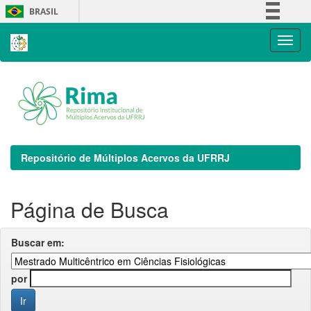
Skip
BRASIL
navigation
Simplifique!
Comunica BR
Participe
Acesso à informação
Legislação
Canais
Repositório de Múltiplos Acervos da UFRRJ
Página de Busca
Buscar em:
por