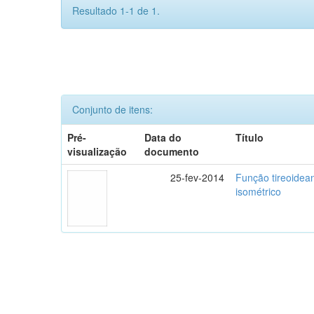
Resultado 1-1 de 1.
Conjunto de itens:
Pré-
Data do
Título
visualização
documento
25-fev-2014
Função tireoidea
isométrico