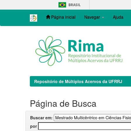
Skip
BRASIL
navigation
Página inicial
Navegar
Ajuda
Repositório de Múltiplos Acervos da UFRRJ
Página de Busca
Buscar em:
por