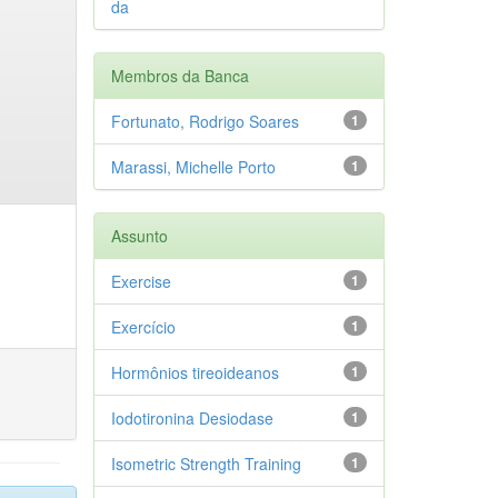
da
Membros da Banca
Fortunato, Rodrigo Soares
1
Marassi, Michelle Porto
1
Assunto
Exercise
1
Exercício
1
Hormônios tireoideanos
1
Iodotironina Desiodase
1
Isometric Strength Training
1