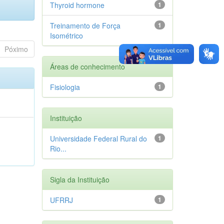
Thyroid hormone
1
Treinamento de Força
1
Isométrico
Póximo
Áreas de conhecimento
Fisiologia
1
Instituição
o
Universidade Federal Rural do
1
Rio...
Sigla da Instituição
UFRRJ
1