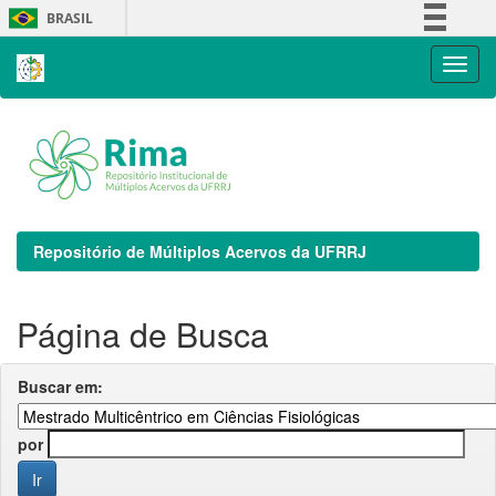
Skip
BRASIL
navigation
Simplifique!
Comunica BR
Participe
Acesso à informação
Legislação
Canais
Repositório de Múltiplos Acervos da UFRRJ
Página de Busca
Buscar em:
por