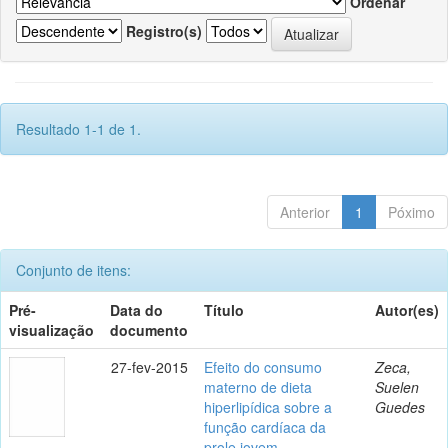
Ordenar
Registro(s)
Resultado 1-1 de 1.
Anterior
1
Póximo
Conjunto de itens:
Pré-
Data do
Título
Autor(es)
visualização
documento
27-fev-2015
Efeito do consumo
Zeca,
materno de dieta
Suelen
hiperlipídica sobre a
Guedes
função cardíaca da
prole jovem