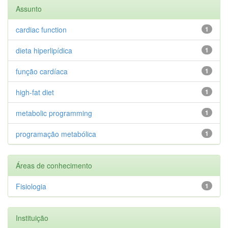
Assunto
cardiac function
1
dieta hiperlipídica
1
função cardíaca
1
high-fat diet
1
metabolic programming
1
programação metabólica
1
Áreas de conhecimento
Fisiologia
1
Instituição