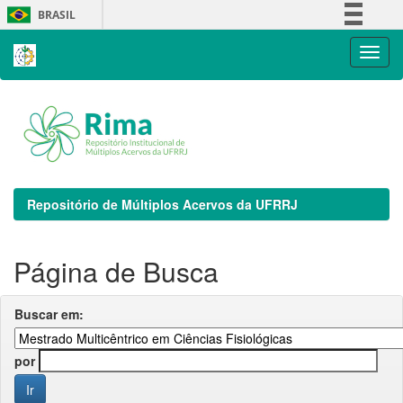
Skip
BRASIL
navigation
Simplifique!
Comunica BR
Participe
Acesso à informação
Legislação
Canais
Repositório de Múltiplos Acervos da UFRRJ
Página de Busca
Buscar em:
por