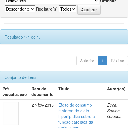
Ordenar
Registro(s)
Resultado 1-1 de 1.
Anterior
1
Póximo
Conjunto de itens:
Pré-
Data do
Título
Autor(es)
visualização
documento
27-fev-2015
Efeito do consumo
Zeca,
materno de dieta
Suelen
hiperlipídica sobre a
Guedes
função cardíaca da
prole jovem