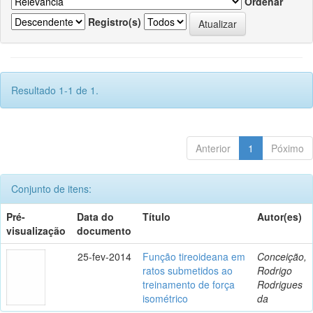
Ordenar
Registro(s)
Resultado 1-1 de 1.
Anterior
1
Póximo
Conjunto de itens:
Pré-
Data do
Título
Autor(es)
visualização
documento
25-fev-2014
Função tireoideana em
Conceição,
ratos submetidos ao
Rodrigo
treinamento de força
Rodrigues
isométrico
da