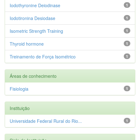
Iodothyronine Deiodinase
1
Iodotironina Desiodase
1
Isometric Strength Training
1
Thyroid hormone
1
Treinamento de Força Isométrico
1
Áreas de conhecimento
Fisiologia
1
Instituição
Universidade Federal Rural do Rio...
1