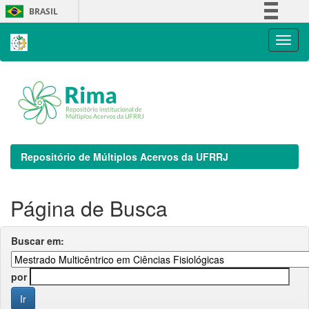
Skip
BRASIL
navigation
Simplifique!
Comunica BR
Participe
Acesso à informação
Legislação
Canais
Repositório de Múltiplos Acervos da UFRRJ
Página de Busca
Buscar em:
por