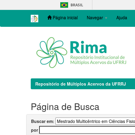
Skip
BRASIL
navigation
Página inicial
Navegar
Ajuda
Repositório de Múltiplos Acervos da UFRRJ
Página de Busca
Buscar em:
por