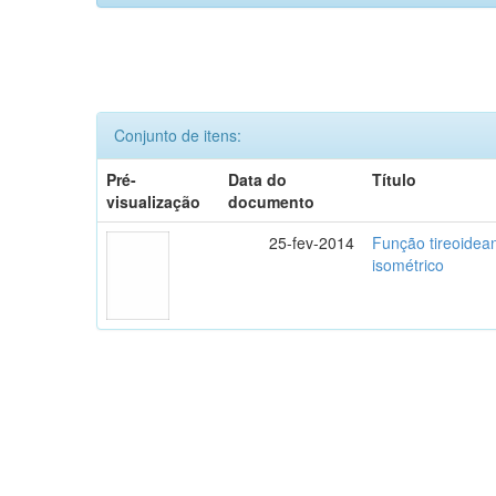
Conjunto de itens:
Pré-
Data do
Título
visualização
documento
25-fev-2014
Função tireoidea
isométrico