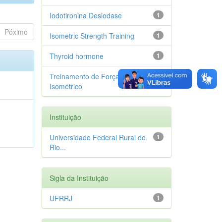
Iodotironina Desiodase
1
Póximo
Isometric Strength Training
1
Thyroid hormone
1
Treinamento de Força
1
Isométrico
o
Instituição
Universidade Federal Rural do
1
Rio...
Sigla da Instituição
UFRRJ
1