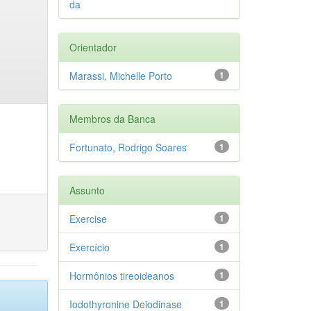
da
Orientador
Marassi, Michelle Porto
1
Membros da Banca
Fortunato, Rodrigo Soares
1
Assunto
Exercise
1
Exercício
1
Hormônios tireoideanos
1
Iodothyronine Deiodinase
1