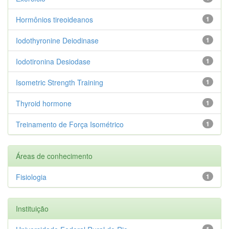
Hormônios tireoideanos
1
Iodothyronine Deiodinase
1
Iodotironina Desiodase
1
Isometric Strength Training
1
Thyroid hormone
1
Treinamento de Força Isométrico
1
Áreas de conhecimento
Fisiologia
1
Instituição
1