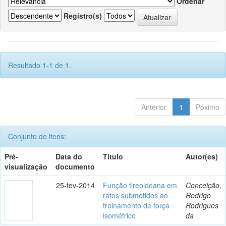
Ordenar
Registro(s)
Resultado 1-1 de 1.
Anterior
1
Póximo
Conjunto de itens:
Pré-
Data do
Título
Autor(es)
visualização
documento
25-fev-2014
Função tireoideana em
Conceição,
ratos submetidos ao
Rodrigo
treinamento de força
Rodrigues
isométrico
da