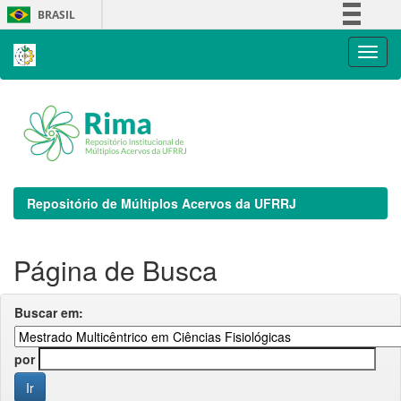
Skip
BRASIL
navigation
Simplifique!
Comunica BR
Participe
Acesso à informação
Legislação
Canais
Repositório de Múltiplos Acervos da UFRRJ
Página de Busca
Buscar em:
por