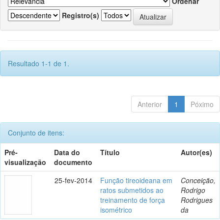
Ordenar
Registro(s)
Resultado 1-1 de 1.
Anterior
1
Póximo
Conjunto de itens:
Pré-
Data do
Título
Autor(es)
visualização
documento
25-fev-2014
Função tireoideana em
Conceição,
ratos submetidos ao
Rodrigo
treinamento de força
Rodrigues
isométrico
da