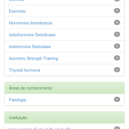
Exercício
1
Hormônios tireoideanos
1
Iodothyronine Deiodinase
1
Iodotironina Desiodase
1
Isometric Strength Training
1
Thyroid hormone
1
Áreas de conhecimento
Fisiologia
1
Instituição
1