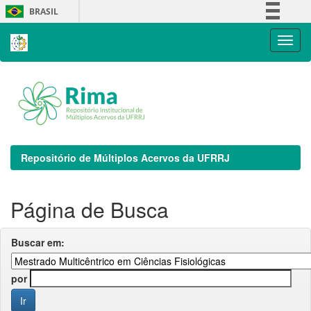
Skip
BRASIL
navigation
Simplifique!
Comunica BR
Participe
Acesso à informação
Legislação
Canais
Repositório de Múltiplos Acervos da UFRRJ
Página de Busca
Buscar em:
por