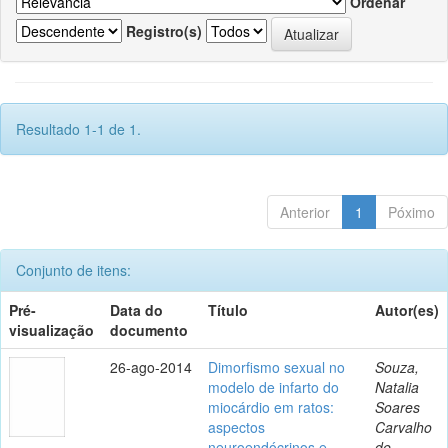
Ordenar
Registro(s)
Resultado 1-1 de 1.
Anterior
1
Póximo
Conjunto de itens:
Pré-
Data do
Título
Autor(es)
visualização
documento
26-ago-2014
Dimorfismo sexual no
Souza,
modelo de infarto do
Natalia
miocárdio em ratos:
Soares
aspectos
Carvalho
neuroendócrinos e
de