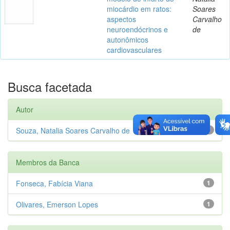
miocárdio em ratos:
Soares
aspectos
Carvalho
neuroendócrinos e
de
autonômicos
cardiovasculares
Busca facetada
Autor
Souza, Natalia Soares Carvalho de
1
Membros da Banca
Fonseca, Fabícia Viana
1
Olivares, Emerson Lopes
1