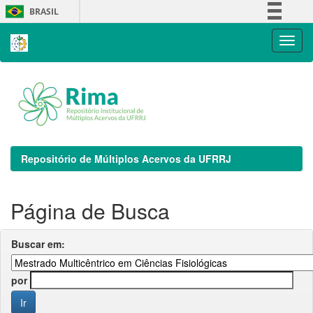
Skip
BRASIL
navigation
Simplifique!
Comunica BR
Participe
Acesso à informação
Legislação
Canais
Repositório de Múltiplos Acervos da UFRRJ
Página de Busca
Buscar em:
por