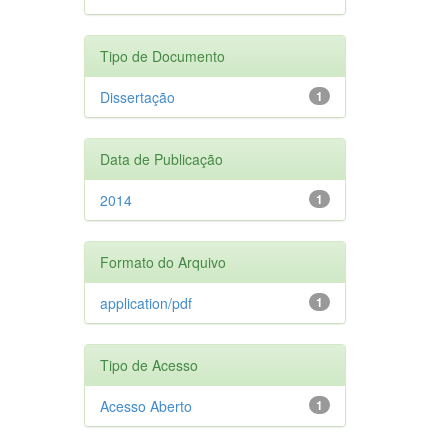
Tipo de Documento
Dissertação
1
Data de Publicação
2014
1
Formato do Arquivo
application/pdf
1
Tipo de Acesso
Acesso Aberto
1