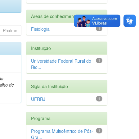
Áreas de conhecimento
Fisiologia
1
Póximo
Instituição
Universidade Federal Rural do
1
Rio...
ia
alho de
Sigla da Instituição
UFRRJ
1
Programa
Programa Multicêntrico de Pós-
1
Gra...