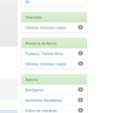
de
Orientador
Olivares, Emerson Lopes
1
Membros da Banca
Fonseca, Fabícia Viana
1
Olivares, Emerson Lopes
1
Assunto
Estrógenos
1
Hormônios tireoidianos
1
Infarto do miocárdio
1