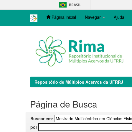
Skip
BRASIL
navigation
Página inicial
Navegar
Ajuda
Repositório de Múltiplos Acervos da UFRRJ
Página de Busca
Buscar em:
por