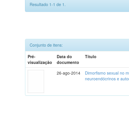
Resultado 1-1 de 1.
Conjunto de itens:
Pré-
Data do
Título
visualização
documento
26-ago-2014
Dimorfismo sexual no mo
neuroendócrinos e auto