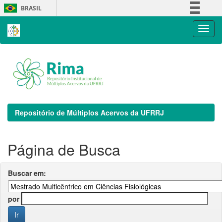
Skip
BRASIL
navigation
Simplifique!
Comunica BR
Participe
Acesso à informação
Legislação
Canais
Repositório de Múltiplos Acervos da UFRRJ
Página de Busca
Buscar em:
por