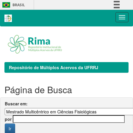
Skip
BRASIL
navigation
Simplifique!
Comunica BR
Participe
Acesso à informação
Legislação
Canais
Repositório de Múltiplos Acervos da UFRRJ
Página de Busca
Buscar em:
por