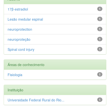
17β-estradiol
1
Lesão medular espinal
1
neuroprotection
1
neuroproteção
1
Spinal cord injury
1
Áreas de conhecimento
Fisiologia
1
Instituição
Universidade Federal Rural do Rio...
1