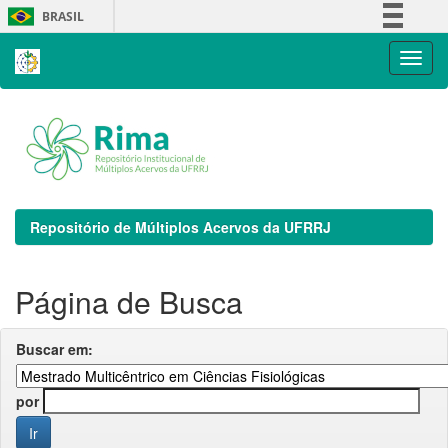
Skip
BRASIL
navigation
Simplifique!
Comunica BR
Participe
Acesso à informação
Legislação
Canais
Repositório de Múltiplos Acervos da UFRRJ
Página de Busca
Buscar em:
por