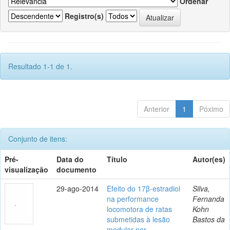
Ordenar
Registro(s)
Resultado 1-1 de 1.
Anterior
1
Póximo
Conjunto de itens:
Pré-
Data do
Título
Autor(es)
visualização
documento
29-ago-2014
Efeito do 17β-estradiol
Silva,
na performance
Fernanda
locomotora de ratas
Kohn
submetidas à lesão
Bastos da
medular por