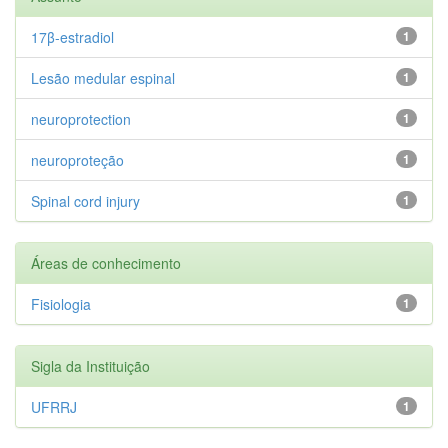
17β-estradiol
1
Lesão medular espinal
1
neuroprotection
1
neuroproteção
1
Spinal cord injury
1
Áreas de conhecimento
Fisiologia
1
Sigla da Instituição
UFRRJ
1