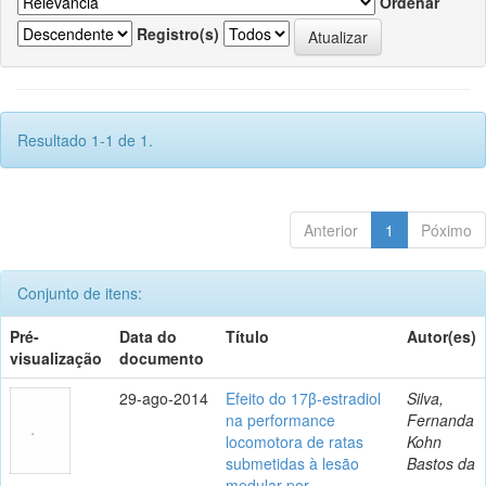
Ordenar
Registro(s)
Resultado 1-1 de 1.
Anterior
1
Póximo
Conjunto de itens:
Pré-
Data do
Título
Autor(es)
visualização
documento
29-ago-2014
Efeito do 17β-estradiol
Silva,
na performance
Fernanda
locomotora de ratas
Kohn
submetidas à lesão
Bastos da
medular por