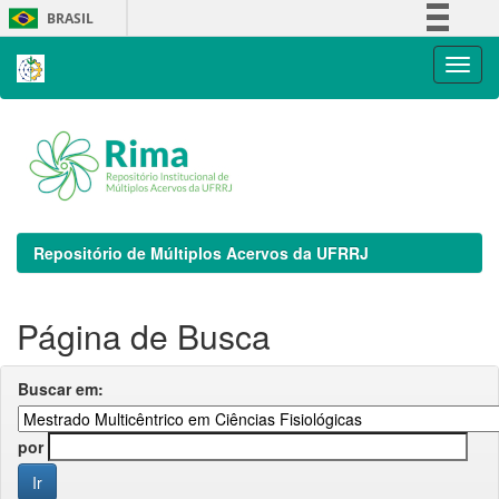
Skip
BRASIL
navigation
Simplifique!
Comunica BR
Participe
Acesso à informação
Legislação
Canais
Repositório de Múltiplos Acervos da UFRRJ
Página de Busca
Buscar em:
por