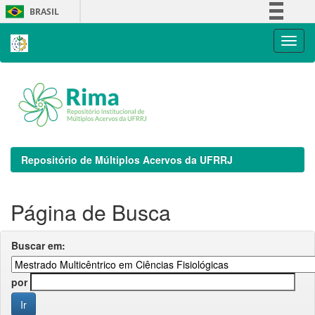
Skip
BRASIL
navigation
Simplifique!
Comunica BR
Participe
Acesso à informação
Legislação
Canais
Repositório de Múltiplos Acervos da UFRRJ
Página de Busca
Buscar em:
por