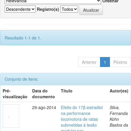
Ordenar
Registro(s)
Resultado 1-1 de 1.
Anterior
1
Póximo
Conjunto de itens:
Pré-
Data do
Título
Autor(es)
visualização
documento
29-ago-2014
Efeito do 17β-estradiol
Silva,
na performance
Fernanda
locomotora de ratas
Kohn
submetidas à lesão
Bastos da
medular por